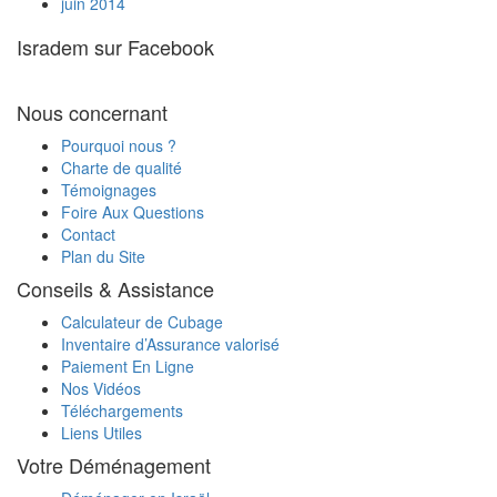
juin 2014
rabais sur les taxes sur le véhicule que je
souhaite importer ?
Isradem sur Facebook
Je vais expédier ma voiture en Israël par
votre intermédiaire. Est-ce que je peux la
charger avec des cartons ?
Nous concernant
Quels documents sont nécessaires pour
Pourquoi nous ?
transporter ma voiture d'Israël en France ?
Charte de qualité
Témoignages
Foire Aux Questions
Contact
Plan du Site
Conseils & Assistance
Calculateur de Cubage
Inventaire d’Assurance valorisé
Paiement En Ligne
Nos Vidéos
Téléchargements
Liens Utiles
Votre Déménagement