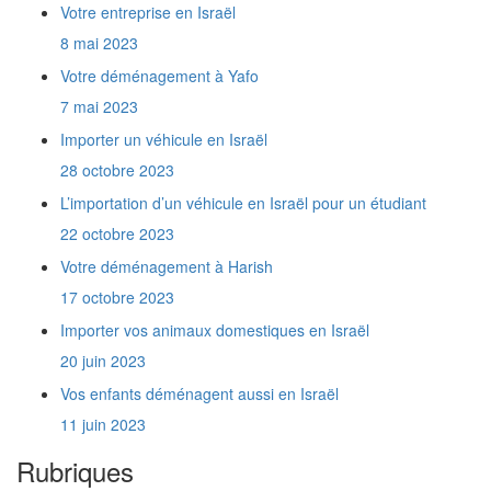
israélien ?
Votre entreprise en Israël
Quels documents fournir pour un retour en
8 mai 2023
France ?
Votre déménagement à Yafo
Comment obtenir la Téoudath Olé ?
Quel est le rôle du Ministère de l'Intégration
7 mai 2023
?
Importer un véhicule en Israël
Quel lien y a t'il entre l'Agence Juive et le
Ministère de l'Intégration ?
28 octobre 2023
Je rapporte en Israël les affaires que j'ai
L’importation d’un véhicule en Israël pour un étudiant
prises avec moi en France il y a un an et demi.
Est-ce que je vais payer des taxes de douane
22 octobre 2023
?
Votre déménagement à Harish
Comment communiquer mes nouvelles
coordonnées à l'Administration Française ?
17 octobre 2023
Quelles sont les coordonnées du consulat
Importer vos animaux domestiques en Israël
français en Israël ?
20 juin 2023
Quelles sont les coordonnées du Ministère
de l'Intégration ?
Vos enfants déménagent aussi en Israël
De combien de temps dispose t'on pour
11 juin 2023
s'inscrire à l'assurance maladie ?
En tant que touriste, est-ce que je paye des
Rubriques
taxes de douane sur mon véhicule ?