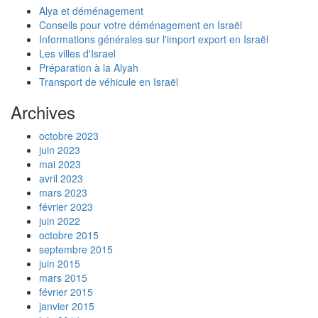
Où paye t'on des impôts quand on habite
Alya et déménagement
une partie de l'année en France et une partie
Conseils pour votre déménagement en Israël
en Israël ?
Informations générales sur l'import export en Israël
Faut-il ouvrir un dossier à l'Agence Juive à
Les villes d'Israel
l'étranger pour obtenir le statut de nouvel
Préparation à la Alyah
immigrant ?
Transport de véhicule en Israël
Comment contacter l'Agence Juive en
France ?
Archives
Comment se passe l'accueil des nouveaux
immigrants à l'aéroport ?
octobre 2023
Comment constituer un dossier pour la Alya
juin 2023
?
mai 2023
Est-ce que je peux rester français et
avril 2023
acquérir la nationalité israélienne ?
mars 2023
Quelle caisse d'assurance maladie choisir ?
février 2023
Est-il exact que les marchandises
juin 2022
israéliennes sont libres de taxes douanières en
octobre 2015
France ?
septembre 2015
Pouvez-vous m'éclairer sur la fiscalité en
juin 2015
Israël ?
mars 2015
Comment trouver les coordonnées d'un
février 2015
hôpital en Israël ?
janvier 2015
Je suis handicapé, pourrais-je recevoir un