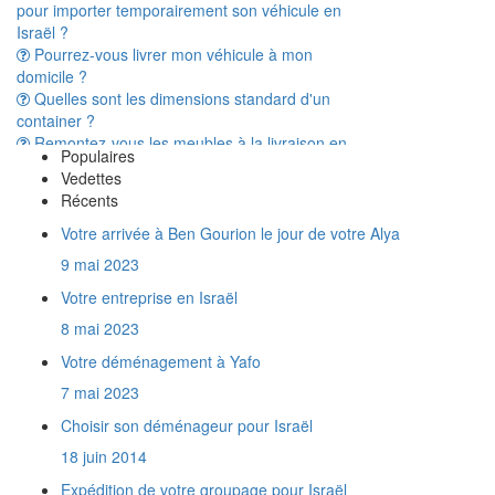
Israël ?
Pourrez-vous livrer mon véhicule à mon
domicile ?
Quelles sont les dimensions standard d'un
container ?
Remontez-vous les meubles à la livraison en
Israël ?
Populaires
A t'on vraiment besoin d'avoir une Téoudat
Vedettes
Zéouth pour dédouaner son déménagement
Récents
en Israël ?
Combien de temps prend le transport d'un
Votre arrivée à Ben Gourion le jour de votre Alya
conteneur entre la France et Israël ?
9 mai 2023
Une trottinette électrique est elle considérée
comme un véhicule par la douane israélienne ?
Votre entreprise en Israël
Quels documents fournir pour importer de la
8 mai 2023
marchandise en Israël ?
Que représente un mètre cube ?
Votre déménagement à Yafo
Y a t'il des produits interdits à l'import en
7 mai 2023
Israël ?
Choisir son déménageur pour Israël
Est-on obligé d'assurer son déménagement
?
18 juin 2014
Isradem est elle agréée par l'Agence Juive
Expédition de votre groupage pour Israël
comme entreprise de déménagement ?