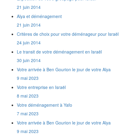
Quel est votre prix au mètre cube de Paris à
21 juin 2014
Raanana ?
Alya et déménagement
Quels sont mes droits en tant que nouvel
immigrant ?
21 juin 2014
Nous faisons notre Alyah et sommes
Critères de choix pour votre déménageur pour Israël
amateurs de Télé. Nous voulons importer en
Israël 4 TV, autant de lecteurs de DVD et de
24 juin 2014
Home Cinémas. Comment serons-nous taxés
Le transit de votre déménagement en Israël
?
30 juin 2014
A partir de combien de temps est-on
considéré comme citoyen de retour ?
Votre arrivée à Ben Gourion le jour de votre Alya
Desservez-vous tout Israël ?
9 mai 2023
Je n'ai ni affaires neuves, ni appareils
électroménagers. Est-ce que je vais payer des
Votre entreprise en Israël
taxes de douane en Israël ?
8 mai 2023
Est-ce que je dois me déplacer quelque part
pour effectuer les formalités de dédouanement
Votre déménagement à Yafo
?
7 mai 2023
Est-il nécessaire d'utiliser des réfrigérateurs
et des congélateurs tropicalisés en Israël ?
Votre arrivée à Ben Gourion le jour de votre Alya
Comment obtenir une Téoudath Zéouth ?
9 mai 2023
Comment obtenir le permis de conduire