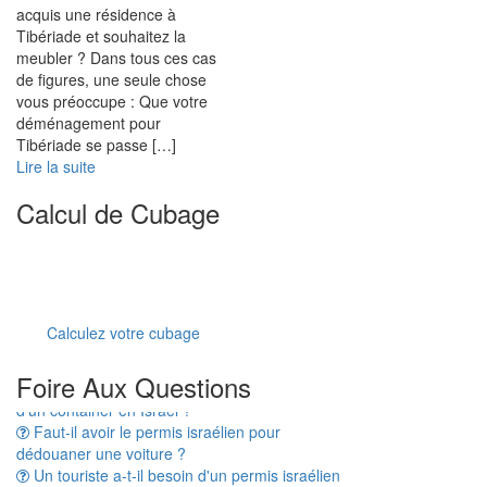
acquis une résidence à
Tibériade et souhaitez la
meubler ? Dans tous ces cas
de figures, une seule chose
vous préoccupe : Que votre
déménagement pour
Tibériade se passe […]
Lire la suite
Calcul de Cubage
Calculez votre cubage
Combien de temps prend le dédouanement
Foire Aux Questions
d'un container en Israël ?
Faut-il avoir le permis israélien pour
dédouaner une voiture ?
Un touriste a-t-il besoin d'un permis israélien
pour importer temporairement son véhicule en