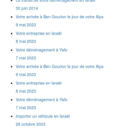
Le transit de votre déménagement en Israël
?
30 juin 2014
A partir de combien de temps est-on
considéré comme citoyen de retour ?
Votre arrivée à Ben Gourion le jour de votre Alya
Desservez-vous tout Israël ?
9 mai 2023
Je n'ai ni affaires neuves, ni appareils
électroménagers. Est-ce que je vais payer des
Votre entreprise en Israël
taxes de douane en Israël ?
8 mai 2023
Est-ce que je dois me déplacer quelque part
pour effectuer les formalités de dédouanement
Votre déménagement à Yafo
?
7 mai 2023
Est-il nécessaire d'utiliser des réfrigérateurs
et des congélateurs tropicalisés en Israël ?
Votre arrivée à Ben Gourion le jour de votre Alya
Comment obtenir une Téoudath Zéouth ?
9 mai 2023
Comment obtenir le permis de conduire
Votre entreprise en Israël
israélien ?
Quels documents fournir pour un retour en
8 mai 2023
France ?
Votre déménagement à Yafo
Comment obtenir la Téoudath Olé ?
Quel est le rôle du Ministère de l'Intégration
7 mai 2023
?
Importer un véhicule en Israël
Quel lien y a t'il entre l'Agence Juive et le
Ministère de l'Intégration ?
28 octobre 2023