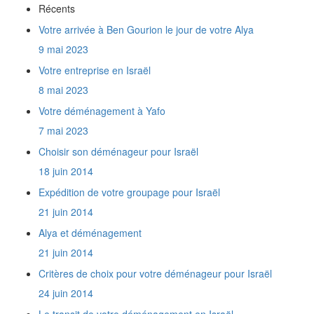
Récents
en Israël ?
Combien de temps prend le transport d'un
Votre arrivée à Ben Gourion le jour de votre Alya
conteneur entre la France et Israël ?
9 mai 2023
Une trottinette électrique est elle considérée
comme un véhicule par la douane israélienne ?
Votre entreprise en Israël
Quels documents fournir pour importer de la
8 mai 2023
marchandise en Israël ?
Votre déménagement à Yafo
Que représente un mètre cube ?
Y a t'il des produits interdits à l'import en
7 mai 2023
Israël ?
Choisir son déménageur pour Israël
Est-on obligé d'assurer son déménagement
?
18 juin 2014
Isradem est elle agréée par l'Agence Juive
Expédition de votre groupage pour Israël
comme entreprise de déménagement ?
Quel est votre prix au mètre cube de Paris à
21 juin 2014
Raanana ?
Alya et déménagement
Quels sont mes droits en tant que nouvel
immigrant ?
21 juin 2014
Nous faisons notre Alyah et sommes
Critères de choix pour votre déménageur pour Israël
amateurs de Télé. Nous voulons importer en
24 juin 2014
Israël 4 TV, autant de lecteurs de DVD et de
Home Cinémas. Comment serons-nous taxés