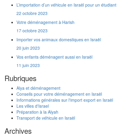
Je rapporte en Israël les affaires que j'ai
L’importation d’un véhicule en Israël pour un étudiant
prises avec moi en France il y a un an et demi.
Est-ce que je vais payer des taxes de douane
22 octobre 2023
?
Votre déménagement à Harish
Comment communiquer mes nouvelles
17 octobre 2023
coordonnées à l'Administration Française ?
Quelles sont les coordonnées du consulat
Importer vos animaux domestiques en Israël
français en Israël ?
20 juin 2023
Quelles sont les coordonnées du Ministère
de l'Intégration ?
Vos enfants déménagent aussi en Israël
De combien de temps dispose t'on pour
11 juin 2023
s'inscrire à l'assurance maladie ?
En tant que touriste, est-ce que je paye des
Rubriques
taxes de douane sur mon véhicule ?
Où paye t'on des impôts quand on habite
Alya et déménagement
une partie de l'année en France et une partie
Conseils pour votre déménagement en Israël
en Israël ?
Informations générales sur l'import export en Israël
Faut-il ouvrir un dossier à l'Agence Juive à
Les villes d'Israel
l'étranger pour obtenir le statut de nouvel
Préparation à la Alyah
immigrant ?
Transport de véhicule en Israël
Comment contacter l'Agence Juive en
France ?
Archives
Comment se passe l'accueil des nouveaux