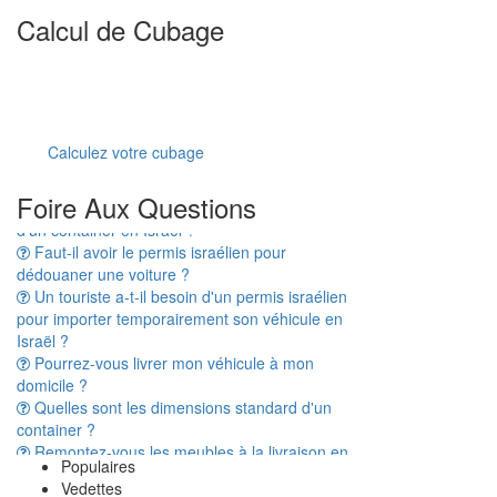
Calcul de Cubage
Calculez votre cubage
Combien de temps prend le dédouanement
Foire Aux Questions
d'un container en Israël ?
Faut-il avoir le permis israélien pour
dédouaner une voiture ?
Un touriste a-t-il besoin d'un permis israélien
pour importer temporairement son véhicule en
Israël ?
Pourrez-vous livrer mon véhicule à mon
domicile ?
Quelles sont les dimensions standard d'un
container ?
Remontez-vous les meubles à la livraison en
Israël ?
Populaires
A t'on vraiment besoin d'avoir une Téoudat
Vedettes
Zéouth pour dédouaner son déménagement