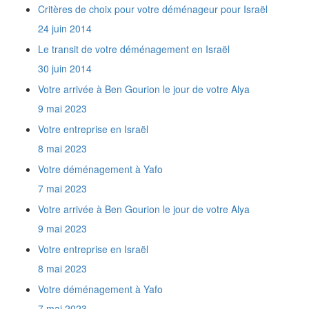
Nous faisons notre Alyah et sommes
Critères de choix pour votre déménageur pour Israël
amateurs de Télé. Nous voulons importer en
Israël 4 TV, autant de lecteurs de DVD et de
24 juin 2014
Home Cinémas. Comment serons-nous taxés
Le transit de votre déménagement en Israël
?
30 juin 2014
A partir de combien de temps est-on
considéré comme citoyen de retour ?
Votre arrivée à Ben Gourion le jour de votre Alya
Desservez-vous tout Israël ?
9 mai 2023
Je n'ai ni affaires neuves, ni appareils
électroménagers. Est-ce que je vais payer des
Votre entreprise en Israël
taxes de douane en Israël ?
8 mai 2023
Est-ce que je dois me déplacer quelque part
pour effectuer les formalités de dédouanement
Votre déménagement à Yafo
?
7 mai 2023
Est-il nécessaire d'utiliser des réfrigérateurs
et des congélateurs tropicalisés en Israël ?
Votre arrivée à Ben Gourion le jour de votre Alya
Comment obtenir une Téoudath Zéouth ?
9 mai 2023
Comment obtenir le permis de conduire
israélien ?
Votre entreprise en Israël
Quels documents fournir pour un retour en
8 mai 2023
France ?
Votre déménagement à Yafo
Comment obtenir la Téoudath Olé ?
Quel est le rôle du Ministère de l'Intégration
7 mai 2023