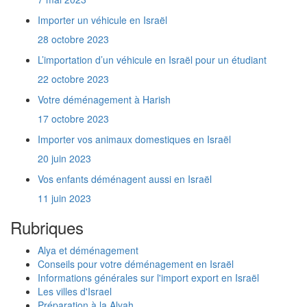
?
Importer un véhicule en Israël
Quel lien y a t'il entre l'Agence Juive et le
Ministère de l'Intégration ?
28 octobre 2023
Je rapporte en Israël les affaires que j'ai
L’importation d’un véhicule en Israël pour un étudiant
prises avec moi en France il y a un an et demi.
Est-ce que je vais payer des taxes de douane
22 octobre 2023
?
Votre déménagement à Harish
Comment communiquer mes nouvelles
coordonnées à l'Administration Française ?
17 octobre 2023
Quelles sont les coordonnées du consulat
Importer vos animaux domestiques en Israël
français en Israël ?
20 juin 2023
Quelles sont les coordonnées du Ministère
de l'Intégration ?
Vos enfants déménagent aussi en Israël
De combien de temps dispose t'on pour
11 juin 2023
s'inscrire à l'assurance maladie ?
En tant que touriste, est-ce que je paye des
Rubriques
taxes de douane sur mon véhicule ?
Où paye t'on des impôts quand on habite
Alya et déménagement
une partie de l'année en France et une partie
Conseils pour votre déménagement en Israël
en Israël ?
Informations générales sur l'import export en Israël
Faut-il ouvrir un dossier à l'Agence Juive à
Les villes d'Israel
l'étranger pour obtenir le statut de nouvel
Préparation à la Alyah