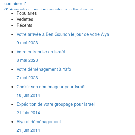
Remontez-vous les meubles à la livraison en
Israël ?
Populaires
A t'on vraiment besoin d'avoir une Téoudat
Vedettes
Zéouth pour dédouaner son déménagement
Récents
en Israël ?
Combien de temps prend le transport d'un
Votre arrivée à Ben Gourion le jour de votre Alya
conteneur entre la France et Israël ?
9 mai 2023
Une trottinette électrique est elle considérée
comme un véhicule par la douane israélienne ?
Votre entreprise en Israël
Quels documents fournir pour importer de la
8 mai 2023
marchandise en Israël ?
Que représente un mètre cube ?
Votre déménagement à Yafo
Y a t'il des produits interdits à l'import en
7 mai 2023
Israël ?
Choisir son déménageur pour Israël
Est-on obligé d'assurer son déménagement
?
18 juin 2014
Isradem est elle agréée par l'Agence Juive
Expédition de votre groupage pour Israël
comme entreprise de déménagement ?
Quel est votre prix au mètre cube de Paris à
21 juin 2014
Raanana ?
Alya et déménagement
Quels sont mes droits en tant que nouvel
immigrant ?
21 juin 2014