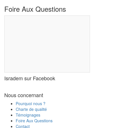
Foire Aux Questions
Isradem sur Facebook
Combien de temps prend le
dédouanement d'un container en Israël ?
Faut-il avoir le permis israélien pour
Nous concernant
dédouaner une voiture ?
Pourquoi nous ?
Un touriste a-t-il besoin d'un permis
Charte de qualité
israélien pour importer temporairement son
Témoignages
véhicule en Israël ?
Foire Aux Questions
Contact