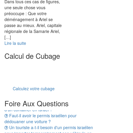
Dans tous ces cas de figures,
une seule chose vous
préoccupe : Que votre
déménagement à Ariel se
passe au mieux. Ariel, capitale
régionale de la Samarie Ariel,
[…]
Lire la suite
Calcul de Cubage
Calculez votre cubage
Combien de temps prend le dédouanement
d'un container en Israël ?
Foire Aux Questions
Faut-il avoir le permis israélien pour
dédouaner une voiture ?
Un touriste a-t-il besoin d'un permis israélien
pour importer temporairement son véhicule en
Israël ?