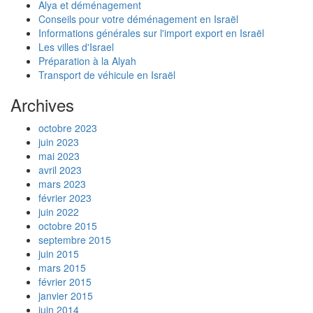
une partie de l'année en France et une partie
Alya et déménagement
en Israël ?
Conseils pour votre déménagement en Israël
Faut-il ouvrir un dossier à l'Agence Juive à
Informations générales sur l'import export en Israël
l'étranger pour obtenir le statut de nouvel
Les villes d'Israel
immigrant ?
Préparation à la Alyah
Comment contacter l'Agence Juive en
Transport de véhicule en Israël
France ?
Archives
Comment se passe l'accueil des nouveaux
immigrants à l'aéroport ?
octobre 2023
Comment constituer un dossier pour la Alya
juin 2023
?
mai 2023
Est-ce que je peux rester français et
avril 2023
acquérir la nationalité israélienne ?
mars 2023
Quelle caisse d'assurance maladie choisir ?
février 2023
Est-il exact que les marchandises
juin 2022
israéliennes sont libres de taxes douanières en
octobre 2015
France ?
septembre 2015
Pouvez-vous m'éclairer sur la fiscalité en
juin 2015
Israël ?
mars 2015
Comment trouver les coordonnées d'un
février 2015
hôpital en Israël ?
janvier 2015
Je suis handicapé, pourrais-je recevoir un
juin 2014
rabais sur les taxes sur le véhicule que je