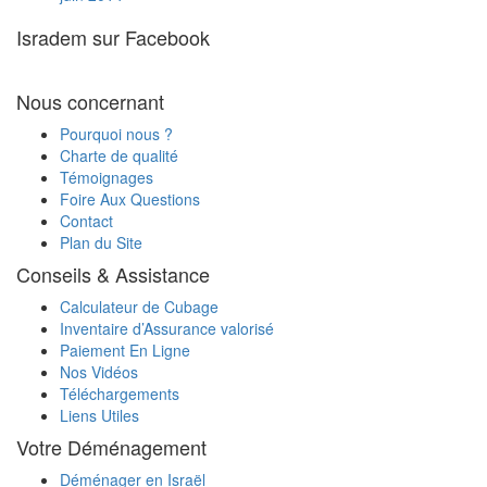
souhaite importer ?
Isradem sur Facebook
Je vais expédier ma voiture en Israël par
votre intermédiaire. Est-ce que je peux la
charger avec des cartons ?
Nous concernant
Quels documents sont nécessaires pour
transporter ma voiture d'Israël en France ?
Pourquoi nous ?
Charte de qualité
Témoignages
Foire Aux Questions
Contact
Plan du Site
Conseils & Assistance
Calculateur de Cubage
Inventaire d’Assurance valorisé
Paiement En Ligne
Nos Vidéos
Téléchargements
Liens Utiles
Votre Déménagement
Déménager en Israël