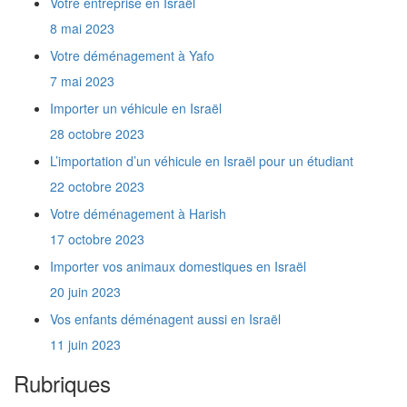
Votre entreprise en Israël
Quels documents fournir pour un retour en
8 mai 2023
France ?
Comment obtenir la Téoudath Olé ?
Votre déménagement à Yafo
Quel est le rôle du Ministère de l'Intégration
7 mai 2023
?
Quel lien y a t'il entre l'Agence Juive et le
Importer un véhicule en Israël
Ministère de l'Intégration ?
28 octobre 2023
Je rapporte en Israël les affaires que j'ai
prises avec moi en France il y a un an et demi.
L’importation d’un véhicule en Israël pour un étudiant
Est-ce que je vais payer des taxes de douane
22 octobre 2023
?
Comment communiquer mes nouvelles
Votre déménagement à Harish
coordonnées à l'Administration Française ?
17 octobre 2023
Quelles sont les coordonnées du consulat
français en Israël ?
Importer vos animaux domestiques en Israël
Quelles sont les coordonnées du Ministère
20 juin 2023
de l'Intégration ?
Vos enfants déménagent aussi en Israël
De combien de temps dispose t'on pour
s'inscrire à l'assurance maladie ?
11 juin 2023
En tant que touriste, est-ce que je paye des
taxes de douane sur mon véhicule ?
Rubriques
Où paye t'on des impôts quand on habite