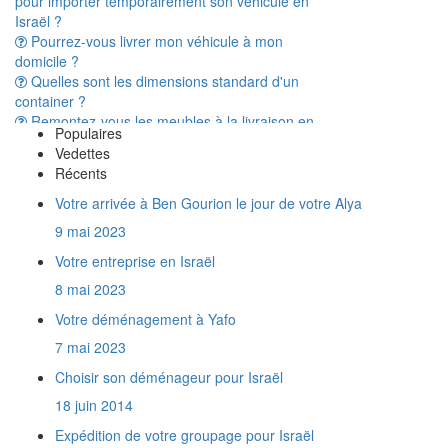
Pourrez-vous livrer mon véhicule à mon
domicile ?
Quelles sont les dimensions standard d'un
container ?
Remontez-vous les meubles à la livraison en
Israël ?
A t'on vraiment besoin d'avoir une Téoudat
Populaires
Zéouth pour dédouaner son déménagement
Vedettes
en Israël ?
Récents
Combien de temps prend le transport d'un
Votre arrivée à Ben Gourion le jour de votre Alya
conteneur entre la France et Israël ?
Une trottinette électrique est elle considérée
9 mai 2023
comme un véhicule par la douane israélienne ?
Votre entreprise en Israël
Quels documents fournir pour importer de la
marchandise en Israël ?
8 mai 2023
Que représente un mètre cube ?
Votre déménagement à Yafo
Y a t'il des produits interdits à l'import en
7 mai 2023
Israël ?
Est-on obligé d'assurer son déménagement
Choisir son déménageur pour Israël
?
18 juin 2014
Isradem est elle agréée par l'Agence Juive
comme entreprise de déménagement ?
Expédition de votre groupage pour Israël