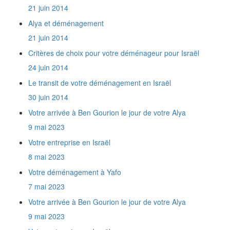
Quel est votre prix au mètre cube de Paris à
21 juin 2014
Raanana ?
Quels sont mes droits en tant que nouvel
Alya et déménagement
immigrant ?
21 juin 2014
Nous faisons notre Alyah et sommes
amateurs de Télé. Nous voulons importer en
Critères de choix pour votre déménageur pour Israël
Israël 4 TV, autant de lecteurs de DVD et de
24 juin 2014
Home Cinémas. Comment serons-nous taxés
?
Le transit de votre déménagement en Israël
A partir de combien de temps est-on
30 juin 2014
considéré comme citoyen de retour ?
Votre arrivée à Ben Gourion le jour de votre Alya
Desservez-vous tout Israël ?
Je n'ai ni affaires neuves, ni appareils
9 mai 2023
électroménagers. Est-ce que je vais payer des
Votre entreprise en Israël
taxes de douane en Israël ?
Est-ce que je dois me déplacer quelque part
8 mai 2023
pour effectuer les formalités de dédouanement
Votre déménagement à Yafo
?
Est-il nécessaire d'utiliser des réfrigérateurs
7 mai 2023
et des congélateurs tropicalisés en Israël ?
Votre arrivée à Ben Gourion le jour de votre Alya
Comment obtenir une Téoudath Zéouth ?
Comment obtenir le permis de conduire
9 mai 2023
israélien ?