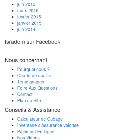
Israël ?
juin 2015
Comment trouver les coordonnées d'un
mars 2015
hôpital en Israël ?
février 2015
Je suis handicapé, pourrais-je recevoir un
janvier 2015
rabais sur les taxes sur le véhicule que je
juin 2014
souhaite importer ?
Je vais expédier ma voiture en Israël par
Isradem sur Facebook
votre intermédiaire. Est-ce que je peux la
charger avec des cartons ?
Quels documents sont nécessaires pour
Nous concernant
transporter ma voiture d'Israël en France ?
Pourquoi nous ?
Charte de qualité
Témoignages
Foire Aux Questions
Contact
Plan du Site
Conseils & Assistance
Calculateur de Cubage
Inventaire d’Assurance valorisé
Paiement En Ligne
Nos Vidéos