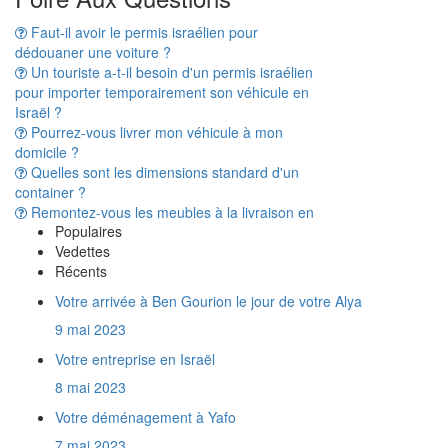
dédouaner une voiture ?
Un touriste a-t-il besoin d'un permis israélien
pour importer temporairement son véhicule en
Israël ?
Pourrez-vous livrer mon véhicule à mon
domicile ?
Quelles sont les dimensions standard d'un
container ?
Remontez-vous les meubles à la livraison en
Israël ?
A t'on vraiment besoin d'avoir une Téoudat
Populaires
Zéouth pour dédouaner son déménagement
Vedettes
en Israël ?
Récents
Combien de temps prend le transport d'un
conteneur entre la France et Israël ?
Votre arrivée à Ben Gourion le jour de votre Alya
Une trottinette électrique est elle considérée
9 mai 2023
comme un véhicule par la douane israélienne ?
Quels documents fournir pour importer de la
Votre entreprise en Israël
marchandise en Israël ?
8 mai 2023
Que représente un mètre cube ?
Votre déménagement à Yafo
Y a t'il des produits interdits à l'import en
Israël ?
7 mai 2023