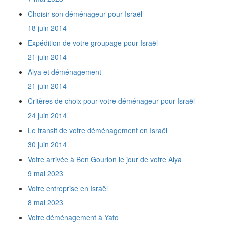
Est-on obligé d'assurer son déménagement
Choisir son déménageur pour Israël
?
Isradem est elle agréée par l'Agence Juive
18 juin 2014
comme entreprise de déménagement ?
Expédition de votre groupage pour Israël
Quel est votre prix au mètre cube de Paris à
Raanana ?
21 juin 2014
Quels sont mes droits en tant que nouvel
Alya et déménagement
immigrant ?
Nous faisons notre Alyah et sommes
21 juin 2014
amateurs de Télé. Nous voulons importer en
Critères de choix pour votre déménageur pour Israël
Israël 4 TV, autant de lecteurs de DVD et de
24 juin 2014
Home Cinémas. Comment serons-nous taxés
?
Le transit de votre déménagement en Israël
A partir de combien de temps est-on
30 juin 2014
considéré comme citoyen de retour ?
Desservez-vous tout Israël ?
Votre arrivée à Ben Gourion le jour de votre Alya
Je n'ai ni affaires neuves, ni appareils
9 mai 2023
électroménagers. Est-ce que je vais payer des
taxes de douane en Israël ?
Votre entreprise en Israël
Est-ce que je dois me déplacer quelque part
8 mai 2023
pour effectuer les formalités de dédouanement
?
Votre déménagement à Yafo