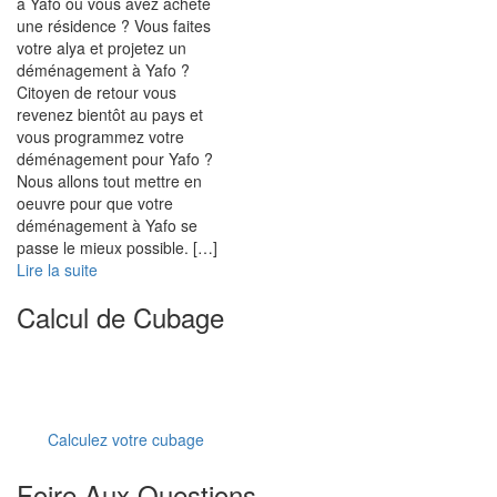
à Yafo où vous avez acheté
une résidence ? Vous faites
votre alya et projetez un
déménagement à Yafo ?
Citoyen de retour vous
revenez bientôt au pays et
vous programmez votre
déménagement pour Yafo ?
Nous allons tout mettre en
oeuvre pour que votre
déménagement à Yafo se
passe le mieux possible. […]
Lire la suite
Calcul de Cubage
Calculez votre cubage
Combien de temps prend le dédouanement
d'un container en Israël ?
Foire Aux Questions
Faut-il avoir le permis israélien pour