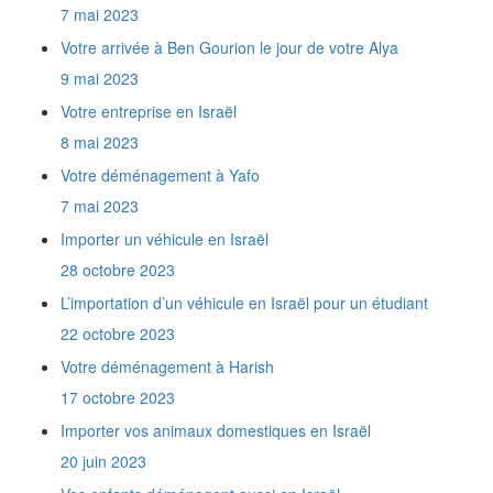
Est-il nécessaire d'utiliser des réfrigérateurs
7 mai 2023
et des congélateurs tropicalisés en Israël ?
Comment obtenir une Téoudath Zéouth ?
Votre arrivée à Ben Gourion le jour de votre Alya
Comment obtenir le permis de conduire
9 mai 2023
israélien ?
Votre entreprise en Israël
Quels documents fournir pour un retour en
France ?
8 mai 2023
Comment obtenir la Téoudath Olé ?
Votre déménagement à Yafo
Quel est le rôle du Ministère de l'Intégration
?
7 mai 2023
Quel lien y a t'il entre l'Agence Juive et le
Importer un véhicule en Israël
Ministère de l'Intégration ?
Je rapporte en Israël les affaires que j'ai
28 octobre 2023
prises avec moi en France il y a un an et demi.
L’importation d’un véhicule en Israël pour un étudiant
Est-ce que je vais payer des taxes de douane
?
22 octobre 2023
Comment communiquer mes nouvelles
Votre déménagement à Harish
coordonnées à l'Administration Française ?
17 octobre 2023
Quelles sont les coordonnées du consulat
français en Israël ?
Importer vos animaux domestiques en Israël
Quelles sont les coordonnées du Ministère
20 juin 2023
de l'Intégration ?
De combien de temps dispose t'on pour