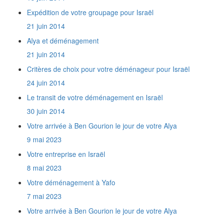
?
Isradem est elle agréée par l'Agence Juive
Expédition de votre groupage pour Israël
comme entreprise de déménagement ?
21 juin 2014
Quel est votre prix au mètre cube de Paris à
Raanana ?
Alya et déménagement
Quels sont mes droits en tant que nouvel
21 juin 2014
immigrant ?
Nous faisons notre Alyah et sommes
Critères de choix pour votre déménageur pour Israël
amateurs de Télé. Nous voulons importer en
24 juin 2014
Israël 4 TV, autant de lecteurs de DVD et de
Le transit de votre déménagement en Israël
Home Cinémas. Comment serons-nous taxés
?
30 juin 2014
A partir de combien de temps est-on
Votre arrivée à Ben Gourion le jour de votre Alya
considéré comme citoyen de retour ?
Desservez-vous tout Israël ?
9 mai 2023
Je n'ai ni affaires neuves, ni appareils
Votre entreprise en Israël
électroménagers. Est-ce que je vais payer des
taxes de douane en Israël ?
8 mai 2023
Est-ce que je dois me déplacer quelque part
Votre déménagement à Yafo
pour effectuer les formalités de dédouanement
?
7 mai 2023
Est-il nécessaire d'utiliser des réfrigérateurs
Votre arrivée à Ben Gourion le jour de votre Alya
et des congélateurs tropicalisés en Israël ?