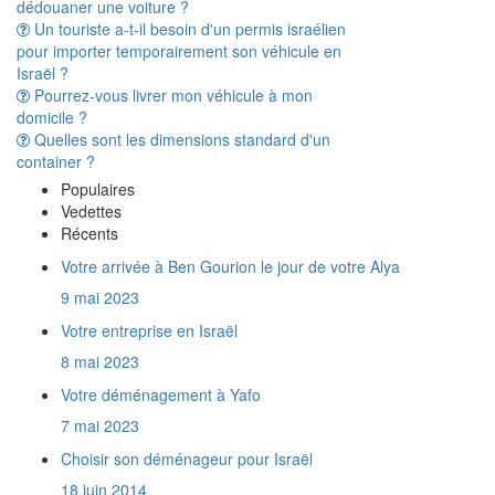
Un touriste a-t-il besoin d'un permis israélien
pour importer temporairement son véhicule en
Israël ?
Pourrez-vous livrer mon véhicule à mon
domicile ?
Quelles sont les dimensions standard d'un
container ?
Remontez-vous les meubles à la livraison en
Israël ?
Populaires
A t'on vraiment besoin d'avoir une Téoudat
Vedettes
Zéouth pour dédouaner son déménagement
Récents
en Israël ?
Votre arrivée à Ben Gourion le jour de votre Alya
Combien de temps prend le transport d'un
conteneur entre la France et Israël ?
9 mai 2023
Une trottinette électrique est elle considérée
Votre entreprise en Israël
comme un véhicule par la douane israélienne ?
8 mai 2023
Quels documents fournir pour importer de la
marchandise en Israël ?
Votre déménagement à Yafo
Que représente un mètre cube ?
7 mai 2023
Y a t'il des produits interdits à l'import en
Israël ?
Choisir son déménageur pour Israël
Est-on obligé d'assurer son déménagement
18 juin 2014