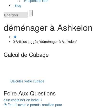
Responsabilités
Blog
déménager à Ashkelon
Articles taggés "déménager à Ashkelon"
Calcul de Cubage
Calculez votre cubage
Combien de temps prend le dédouanement
Foire Aux Questions
d'un container en Israël ?
Faut-il avoir le permis israélien pour
dédouaner une voiture ?