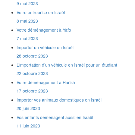
9 mai 2023
Comment obtenir une Téoudath Zéouth ?
Comment obtenir le permis de conduire
Votre entreprise en Israël
israélien ?
8 mai 2023
Quels documents fournir pour un retour en
France ?
Votre déménagement à Yafo
Comment obtenir la Téoudath Olé ?
7 mai 2023
Quel est le rôle du Ministère de l'Intégration
?
Importer un véhicule en Israël
Quel lien y a t'il entre l'Agence Juive et le
28 octobre 2023
Ministère de l'Intégration ?
Je rapporte en Israël les affaires que j'ai
L’importation d’un véhicule en Israël pour un étudiant
prises avec moi en France il y a un an et demi.
22 octobre 2023
Est-ce que je vais payer des taxes de douane
?
Votre déménagement à Harish
Comment communiquer mes nouvelles
17 octobre 2023
coordonnées à l'Administration Française ?
Importer vos animaux domestiques en Israël
Quelles sont les coordonnées du consulat
français en Israël ?
20 juin 2023
Quelles sont les coordonnées du Ministère
Vos enfants déménagent aussi en Israël
de l'Intégration ?
De combien de temps dispose t'on pour
11 juin 2023
s'inscrire à l'assurance maladie ?