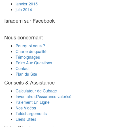
janvier 2015
hôpital en Israël ?
juin 2014
Je suis handicapé, pourrais-je recevoir un
rabais sur les taxes sur le véhicule que je
Isradem sur Facebook
souhaite importer ?
Je vais expédier ma voiture en Israël par
votre intermédiaire. Est-ce que je peux la
Nous concernant
charger avec des cartons ?
Quels documents sont nécessaires pour
Pourquoi nous ?
transporter ma voiture d'Israël en France ?
Charte de qualité
Témoignages
Foire Aux Questions
Contact
Plan du Site
Conseils & Assistance
Calculateur de Cubage
Inventaire d’Assurance valorisé
Paiement En Ligne
Nos Vidéos
Téléchargements
Liens Utiles