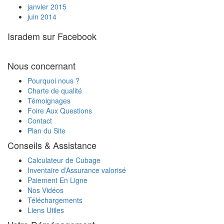
janvier 2015
hôpital en Israël ?
juin 2014
Je suis handicapé, pourrais-je recevoir un
rabais sur les taxes sur le véhicule que je
Isradem sur Facebook
souhaite importer ?
Je vais expédier ma voiture en Israël par
votre intermédiaire. Est-ce que je peux la
Nous concernant
charger avec des cartons ?
Quels documents sont nécessaires pour
Pourquoi nous ?
transporter ma voiture d'Israël en France ?
Charte de qualité
Témoignages
Foire Aux Questions
Contact
Plan du Site
Conseils & Assistance
Calculateur de Cubage
Inventaire d’Assurance valorisé
Paiement En Ligne
Nos Vidéos
Téléchargements
Liens Utiles