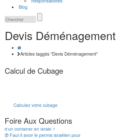
Responsabilités
Blog
Devis Déménagement
Articles taggés "Devis Déménagement"
Calcul de Cubage
Calculez votre cubage
Combien de temps prend le dédouanement
Foire Aux Questions
d'un container en Israël ?
Faut-il avoir le permis israélien pour
dédouaner une voiture ?