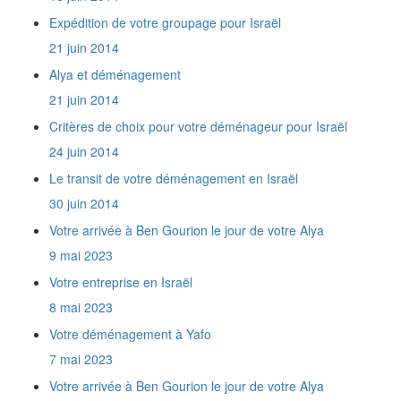
Isradem est elle agréée par l'Agence Juive
Expédition de votre groupage pour Israël
comme entreprise de déménagement ?
21 juin 2014
Quel est votre prix au mètre cube de Paris à
Raanana ?
Alya et déménagement
Quels sont mes droits en tant que nouvel
21 juin 2014
immigrant ?
Nous faisons notre Alyah et sommes
Critères de choix pour votre déménageur pour Israël
amateurs de Télé. Nous voulons importer en
24 juin 2014
Israël 4 TV, autant de lecteurs de DVD et de
Home Cinémas. Comment serons-nous taxés
Le transit de votre déménagement en Israël
?
30 juin 2014
A partir de combien de temps est-on
Votre arrivée à Ben Gourion le jour de votre Alya
considéré comme citoyen de retour ?
Desservez-vous tout Israël ?
9 mai 2023
Je n'ai ni affaires neuves, ni appareils
Votre entreprise en Israël
électroménagers. Est-ce que je vais payer des
taxes de douane en Israël ?
8 mai 2023
Est-ce que je dois me déplacer quelque part
Votre déménagement à Yafo
pour effectuer les formalités de dédouanement
?
7 mai 2023
Est-il nécessaire d'utiliser des réfrigérateurs
Votre arrivée à Ben Gourion le jour de votre Alya
et des congélateurs tropicalisés en Israël ?