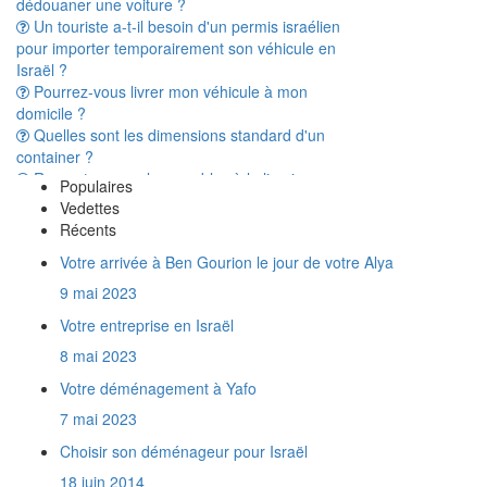
Un touriste a-t-il besoin d'un permis israélien
pour importer temporairement son véhicule en
Israël ?
Pourrez-vous livrer mon véhicule à mon
domicile ?
Quelles sont les dimensions standard d'un
container ?
Remontez-vous les meubles à la livraison en
Israël ?
Populaires
A t'on vraiment besoin d'avoir une Téoudat
Vedettes
Zéouth pour dédouaner son déménagement
Récents
en Israël ?
Votre arrivée à Ben Gourion le jour de votre Alya
Combien de temps prend le transport d'un
conteneur entre la France et Israël ?
9 mai 2023
Une trottinette électrique est elle considérée
Votre entreprise en Israël
comme un véhicule par la douane israélienne ?
Quels documents fournir pour importer de la
8 mai 2023
marchandise en Israël ?
Votre déménagement à Yafo
Que représente un mètre cube ?
7 mai 2023
Y a t'il des produits interdits à l'import en
Israël ?
Choisir son déménageur pour Israël
Est-on obligé d'assurer son déménagement
18 juin 2014
?