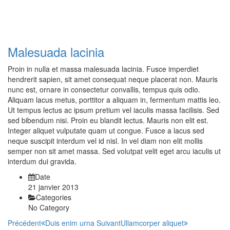
Malesuada lacinia
Proin in nulla et massa malesuada lacinia. Fusce imperdiet
hendrerit sapien, sit amet consequat neque placerat non. Mauris
nunc est, ornare in consectetur convallis, tempus quis odio.
Aliquam lacus metus, porttitor a aliquam in, fermentum mattis leo.
Ut tempus lectus ac ipsum pretium vel iaculis massa facilisis. Sed
sed bibendum nisi. Proin eu blandit lectus. Mauris non elit est.
Integer aliquet vulputate quam ut congue. Fusce a lacus sed
neque suscipit interdum vel id nisl. In vel diam non elit mollis
semper non sit amet massa. Sed volutpat velit eget arcu iaculis ut
interdum dui gravida.
Date
21 janvier 2013
Categories
No Category
Précédent
Duis enim urna
Suivant
Ullamcorper aliquet